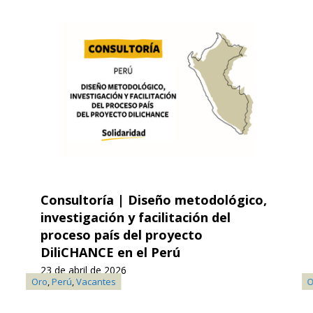
Consultoría | Diseño metodológico,
Co
investigación y facilitación del
inf
proceso país del proyecto
Pro
DiliCHANCE en el Perú
rég
muj
23 de abril de 2026
Soja
Oro
,
Té
,
Perú
,
Vacantes
Oro
,
P
(Pa
20 d