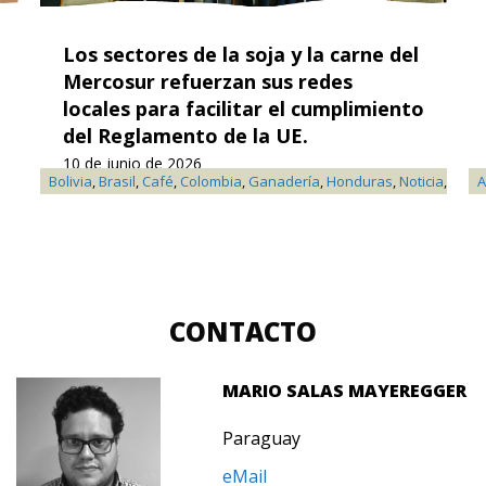
Los sectores de la soja y la carne del
Mercosur refuerzan sus redes
locales para facilitar el cumplimiento
del Reglamento de la UE.
10 de junio de 2026
Bolivia
,
Brasil
,
Café
,
Colombia
,
Ganadería
,
Honduras
,
Noticia
,
Soja
A
CONTACTO
MARIO SALAS MAYEREGGER
Paraguay
eMail