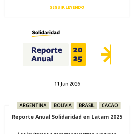
SEGUIR LEYENDO
11
Jun
2026
ARGENTINA
,
BOLIVIA
,
BRASIL
,
CACAO
,
CAFÉ
,
CAÑA DE AZÚCAR
,
COLOMBIA
,
Reporte Anual Solidaridad en Latam 2025
FRUTAS
,
GANADERÍA
,
ORO
,
PALMA
,
PARAGUAY
,
PERÚ
,
REPORTE ANUAL
,
SOJA
,