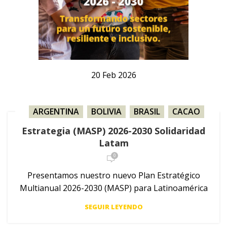
20
Feb
2026
ARGENTINA
,
BOLIVIA
,
BRASIL
,
CACAO
,
CAFÉ
,
CAÑA DE AZÚCAR
,
CENTROAMERICA
,
Estrategia (MASP) 2026-2030 Solidaridad
COLOMBIA
,
FRUTAS
,
GANADERÍA
,
ORO
,
Latam
PALMA
,
PARAGUAY
,
PERÚ
,
PUBLICACIÓN
,
0
SOJA
,
TÉ
,
URUGUAY
Presentamos nuestro nuevo Plan Estratégico
Multianual 2026-2030 (MASP) para Latinoamérica
SEGUIR LEYENDO