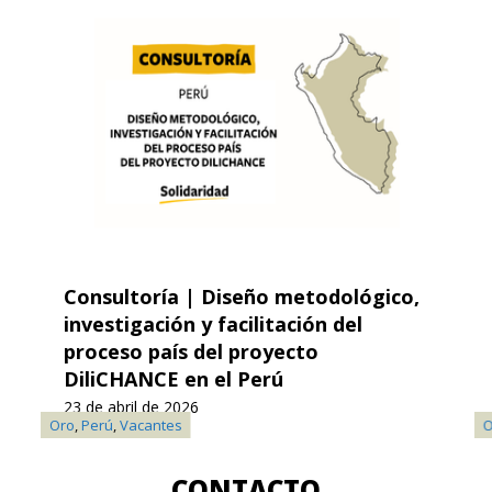
Consultoría | Diseño metodológico,
investigación y facilitación del
proceso país del proyecto
DiliCHANCE en el Perú
23 de abril de 2026
nual
,
Soja
Oro
,
Té
,
Perú
,
Vacantes
O
CONTACTO