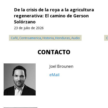
De la crisis de la roya a la agricultura
regenerativa: El camino de Gerson
Solórzano
23 de julio de 2026
Café
,
Centroamerica
,
Historia
,
Honduras
,
Audio
C
CONTACTO
Joel Brounen
eMail