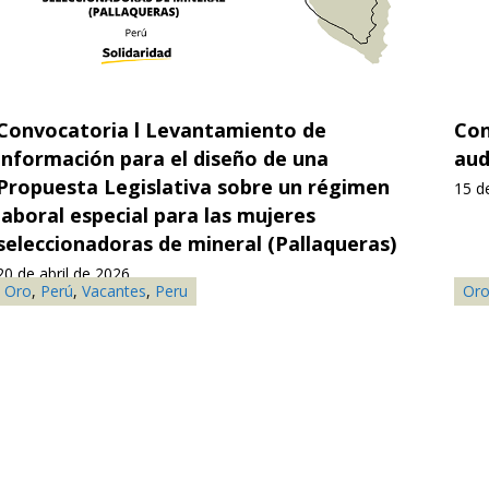
ocatoria l Levantamiento de
Consulto
mación para el diseño de una
audiovis
esta Legislativa sobre un régimen
15 de abril
al especial para las mujeres
cionadoras de mineral (Pallaqueras)
bril de 2026
Perú
,
Vacantes
,
Peru
Oro
,
Perú