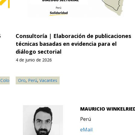
Consultoría | Elaboración de publicaciones
Co
técnicas basadas en evidencia para el
in
diálogo sectorial
de
4 de junio de 2026
23 
bia
Oro
,
Frutas
,
Perú
,
Ganadería
,
Vacantes
,
Oro
,
Palma
,
Paraguay
,
Perú
,
Reporte Anual
,
O
S
MAURICIO WINKELRIE
Perú
eMail