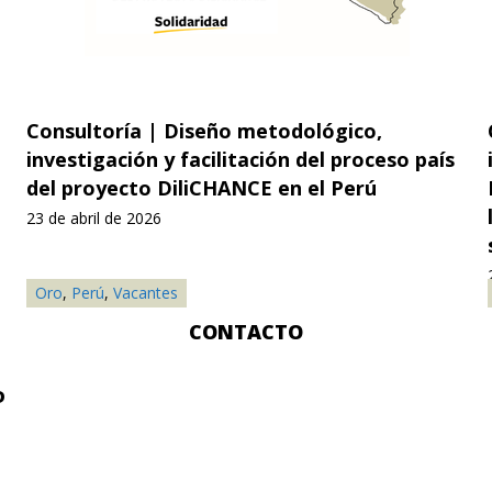
nsultoría | Diseño metodológico,
Conv
vestigación y facilitación del proceso país
infor
l proyecto DiliCHANCE en el Perú
Propu
labor
de abril de 2026
selec
20 de a
ro
oja
,
,
Perú
Té
,
Vacantes
Oro
,
CONTACTO
D