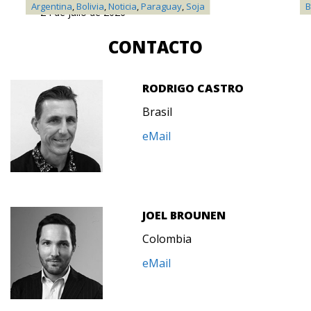
Argentina
,
Bolivia
,
Noticia
,
Paraguay
,
Soja
B
24 de julio de 2026
CONTACTO
RODRIGO CASTRO
Brasil
eMail
JOEL BROUNEN
Colombia
eMail