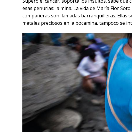
Superó el cáncer, soporta los insultos, sabe que 
esas penurias: la mina. La vida de María Flor Soto
compañeras son llamadas barranquilleras. Ellas son
metales preciosos en la bocamina, tampoco se int