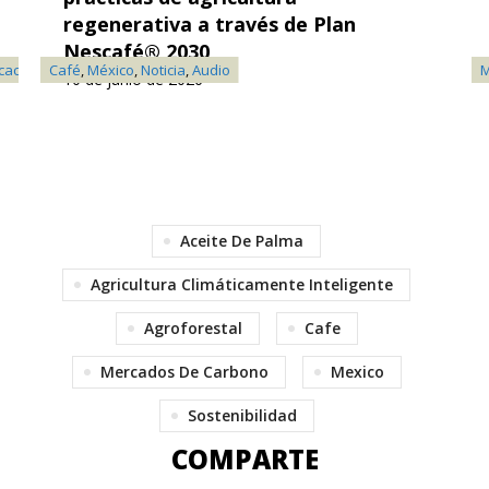
regenerativa a través de Plan
Nescafé® 2030
cación
Café
,
México
,
Noticia
,
Audio
M
10 de junio de 2026
Aceite De Palma
Agricultura Climáticamente Inteligente
Agroforestal
Cafe
Mercados De Carbono
Mexico
Sostenibilidad