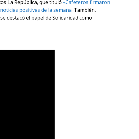
os La República, que tituló
«Cafeteros firmaron
noticias positivas de la semana
. También,
e se destacó el papel de Solidaridad como