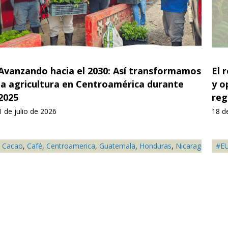
Avanzando hacia el 2030: Así transformamos
El 
la agricultura en Centroamérica durante
y o
2025
reg
1 de julio de 2026
18 d
Cacao
,
Café
,
Centroamerica
,
Guatemala
,
Honduras
,
Nicaragua
,
Noti
#E