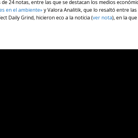
 de 24 notas, entre las que se destacan los medios económic
nes en el ambiente»
y Valora Analitik, que lo resaltó entre las
t Daily Grind, hicieron eco a la noticia (
ver nota
), en la qu