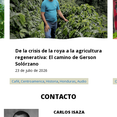
De la crisis de la roya a la agricultura
regenerativa: El camino de Gerson
Solórzano
23 de julio de 2026
Café
,
Centroamerica
,
Historia
,
Honduras
,
Audio
C
CONTACTO
CARLOS ISAZA