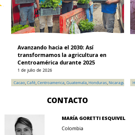
Avanzando hacia el 2030: Así
transformamos la agricultura en
Centroamérica durante 2025
1 de julio de 2026
Cacao
,
Café
,
Centroamerica
,
Guatemala
,
Honduras
,
Nicaragua
,
Not
H
CONTACTO
MARÍA GORETTI ESQUIVEL
Colombia