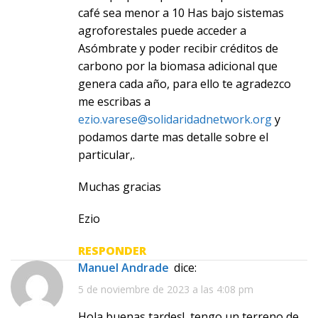
café sea menor a 10 Has bajo sistemas
agroforestales puede acceder a
Asómbrate y poder recibir créditos de
carbono por la biomasa adicional que
genera cada año, para ello te agradezco
me escribas a
ezio.varese@solidaridadnetwork.org
y
podamos darte mas detalle sobre el
particular,.
Muchas gracias
Ezio
RESPONDER
Manuel Andrade
dice:
5 de noviembre de 2023 a las 4:08 pm
Hola buenas tardes!, tengo un terreno de