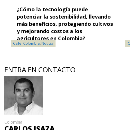
¿Cómo la tecnología puede
potenciar la sostenibilidad, llevando
más beneficios, protegiendo cultivos
y mejorando costos a los
agricultores en Colombia?
Café
,
Colombia
,
Noticia
C
27 de abril de 2022
ENTRA EN CONTACTO
Colombia
CARLOS ISAZA