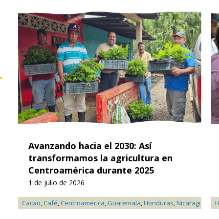
Avanzando hacia el 2030: Así
transformamos la agricultura en
Centroamérica durante 2025
1 de julio de 2026
Cacao
,
Café
,
Centroamerica
,
Guatemala
,
Honduras
,
Nicaragua
,
Not
H