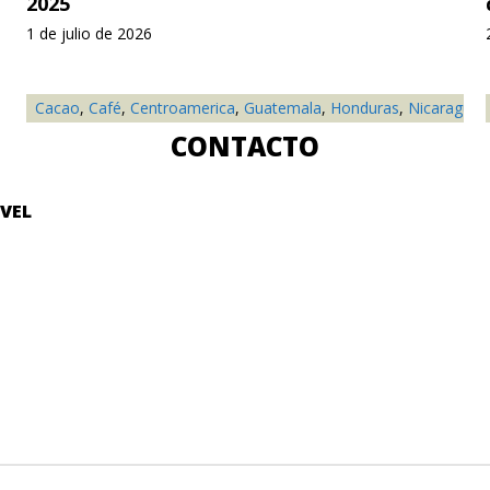
2025
1 de julio de 2026
nual
,
Cacao
Soja
,
Té
,
Café
,
Centroamerica
,
Guatemala
,
Honduras
,
Nicaragua
,
CONTACTO
IVEL