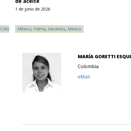
de aceite
1 de junio de 2026
,
Colombia
México
,
Frutas
,
,
Palma
Ganadería
,
Vacantes
,
Oro
,
,
Palma
Mexico
,
Paraguay
,
Perú
,
Reporte A
MARÍA GORETTI ESQU
Colombia
eMail