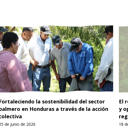
Fortaleciendo la sostenibilidad del sector
El 
palmero en Honduras a través de la acción
y o
colectiva
reg
25 de junio de 2026
18 d