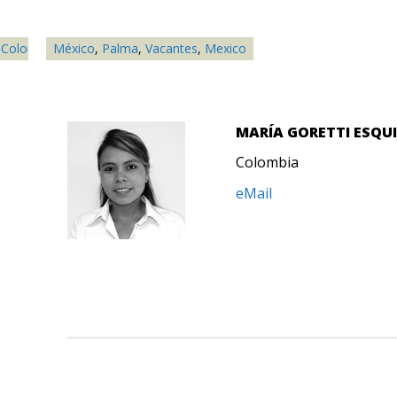
,
Colombia
México
,
Frutas
,
,
Palma
Ganadería
,
Vacantes
,
Oro
,
,
Palma
Mexico
,
Paraguay
,
Perú
,
Reporte A
MARÍA GORETTI ESQU
Colombia
eMail