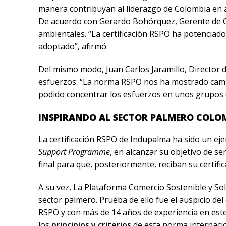
manera contribuyan al liderazgo de Colombia en a
De acuerdo con Gerardo Bohórquez, Gerente de Co
ambientales. “La certificación RSPO ha potencia
adoptado”, afirmó.
Del mismo modo, Juan Carlos Jaramillo, Director 
esfuerzos: “La norma RSPO nos ha mostrado camin
podido concentrar los esfuerzos en unos grupos d
INSPIRANDO AL SECTOR PALMERO COLO
La certificación RSPO de Indupalma ha sido un e
Support Programme
, en alcanzar su objetivo de s
final para que, posteriormente, reciban su certific
A su vez, La Plataforma Comercio Sostenible y So
sector palmero. Prueba de ello fue el auspicio d
RSPO y con más de 14 años de experiencia en este 
los
principios y criterios
de esta norma internacio