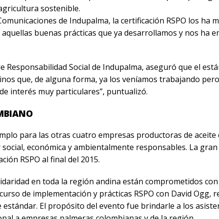
gricultura sostenible.
municaciones de Indupalma, la certificación RSPO los ha mo
do aquellas buenas prácticas que ya desarrollamos y nos h
de Responsabilidad Social de Indupalma, aseguró que el est
os que, de alguna forma, ya los veníamos trabajando pero 
e interés muy particulares”, puntualizó.
MBIANO
jemplo para las otras cuatro empresas productoras de aceit
er social, económica y ambientalmente responsables. La gran 
ación RSPO al final del 2015.
lidaridad en toda la región andina están comprometidos con 
el curso de implementación y prácticas RSPO con David Ogg, 
estándar. El propósito del evento fue brindarle a los asist
nal a empresas palmeras colombianas y de la región.