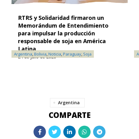
RTRS y Solidaridad firmaron un
Memorándum de Entendimiento
para impulsar la producción
responsable de soja en América
Latina
Argentina
,
Bolivia
,
Noticia
,
Paraguay
,
Soja
A
24 de julio de 2026
Argentina