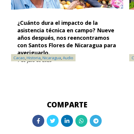
¿Cuánto dura el impacto de la
asistencia técnica en campo? Nueve
años después, nos reencontramos
con Santos Flores de Nicaragua para
averiguarlo.
Cacao
,
Historia
,
Nicaragua
,
Audio
C
7 de julio de 2026