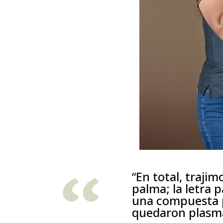
“
En total, trajim
palma; la letra 
una compuesta po
quedaron plasma