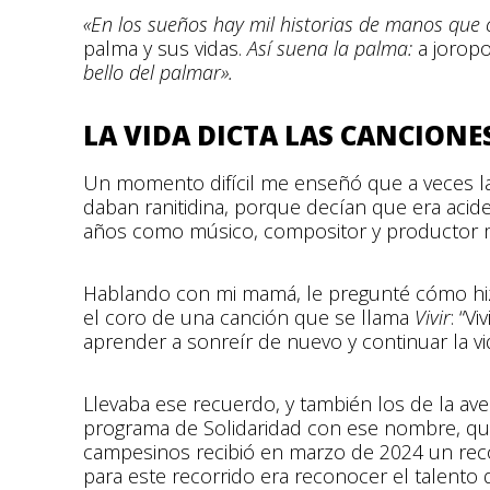
«En los sueños hay mil historias de manos que
palma y sus vidas.
Así suena la palma:
a joropo
bello del palmar».
LA VIDA DICTA LAS CANCIONE
Un momento difícil me enseñó que a veces la v
daban ranitidina, porque decían que era acid
años como músico, compositor y productor mus
Hablando con mi mamá, le pregunté cómo hizo 
el coro de una canción que se llama
Vivir
: “V
aprender a sonreír de nuevo y continuar la vid
Llevaba ese recuerdo, y también los de la av
programa de Solidaridad con ese nombre, qu
campesinos recibió en marzo de 2024 un reco
para este recorrido era reconocer el talento d