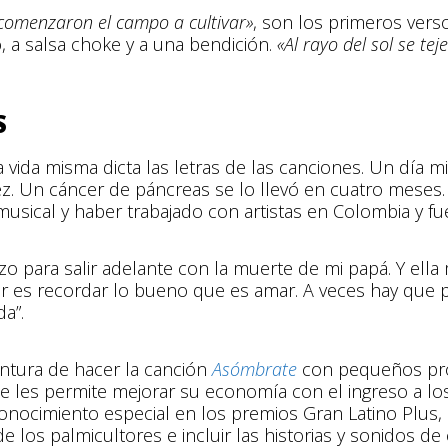
 comenzaron el campo a cultivar»
, son los primeros vers
, a salsa choke y a una bendición.
«Al rayo del sol se t
S
ida misma dicta las letras de las canciones. Un día mi
ez. Un cáncer de páncreas se lo llevó en cuatro meses.
ical y haber trabajado con artistas en Colombia y fue
para salir adelante con la muerte de mi papá. Y ella 
ivir es recordar lo bueno que es amar. A veces hay que 
a”.
entura de hacer la canción
Asómbrate
con pequeños prod
e les permite mejorar su economía con el ingreso a l
nocimiento especial en los premios Gran Latino Plus, 
e los palmicultores e incluir las historias y sonidos d