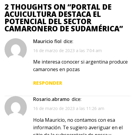
2 THOUGHTS ON “
PORTAL DE
ACUICULTURA DESTACA EL
POTENCIAL DEL SECTOR
CAMARONERO DE SUDAMÉRICA
”
Mauricio fiol
dice:
16 de marzo de 2023 a las 7:04 am
Me interesa conocer si argentina produce
camarones en pozas
RESPONDER
rosario.abramo
dice:
16 de marzo de 2023 a las 11:26 am
Hola Mauricio, no contamos con esa
información. Te sugiero averiguar en el
sitio da la subsecretaría de pesca y