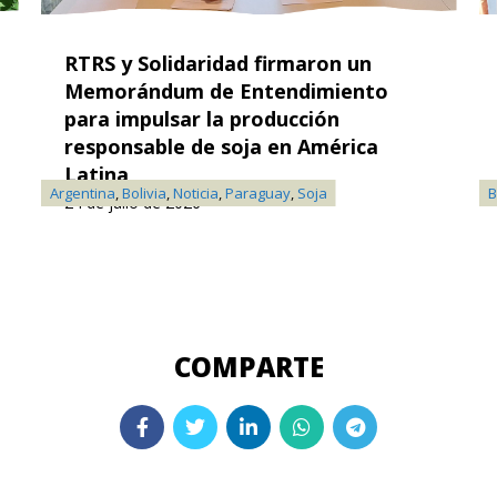
RTRS y Solidaridad firmaron un
Memorándum de Entendimiento
para impulsar la producción
responsable de soja en América
Latina
Argentina
,
Bolivia
,
Noticia
,
Paraguay
,
Soja
B
24 de julio de 2026