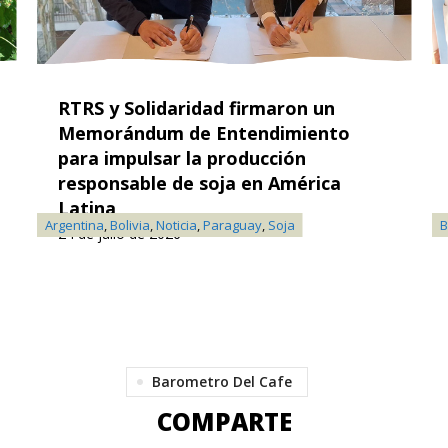
RTRS y Solidaridad firmaron un
Memorándum de Entendimiento
para impulsar la producción
responsable de soja en América
Latina
Argentina
,
Bolivia
,
Noticia
,
Paraguay
,
Soja
B
24 de julio de 2026
Barometro Del Cafe