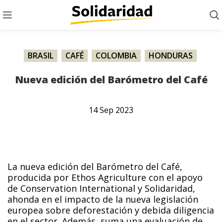
BRASIL
,
CAFÉ
,
COLOMBIA
,
HONDURAS
,
MÉXICO
,
NICARAGUA
,
NOTICIA
,
PERÚ
Nueva edición del Barómetro del Café
14
Sep
2023
La nueva edición del Barómetro del Café,
producida por Ethos Agriculture con el apoyo
de Conservation International y Solidaridad,
ahonda en el impacto de la nueva legislación
europea sobre deforestación y debida diligencia
en el sector. Además, suma una evaluación de