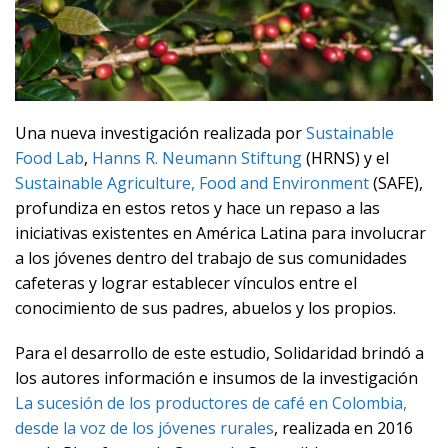
Una nueva investigación realizada por
Sustainable
Food Lab
,
Hanns R. Neumann Stiftung
(HRNS) y el
Sustainable Agriculture, Food and Environment
(SAFE),
profundiza en estos retos y hace un repaso a las
iniciativas existentes en América Latina para involucrar
a los jóvenes dentro del trabajo de sus comunidades
cafeteras y lograr establecer vínculos entre el
conocimiento de sus padres, abuelos y los propios.
Para el desarrollo de este estudio, Solidaridad brindó a
los autores información e insumos de la investigación
La sucesión de los productores de café en Colombia,
desde la voz de los jóvenes rurales
, realizada en 2016