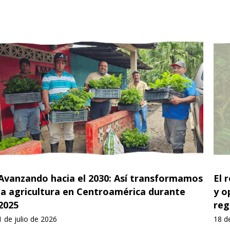
Avanzando hacia el 2030: Así transformamos
El 
la agricultura en Centroamérica durante
y o
2025
reg
1 de julio de 2026
18 d