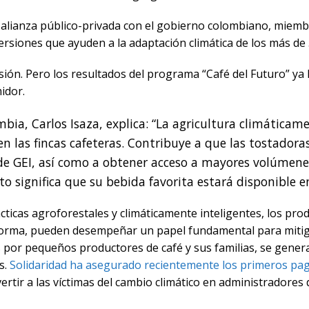
lianza público-privada con el gobierno colombiano, miembros
ersiones que ayuden a la adaptación climática de los más de 
versión. Pero los resultados del programa “Café del Futuro” y
idor.
bia, Carlos Isaza, explica: “La agricultura climáticam
 en las fincas cafeteras. Contribuye a que las tostadora
de GEI, así como a obtener acceso a mayores volúmenes
o significa que su bebida favorita estará disponible en
rácticas agroforestales y climáticamente inteligentes, los 
ta forma, pueden desempeñar un papel fundamental para miti
 por pequeños productores de café y sus familias, se genera
s.
Solidaridad ha asegurado recientemente los primeros pag
tir a las víctimas del cambio climático en administradores d