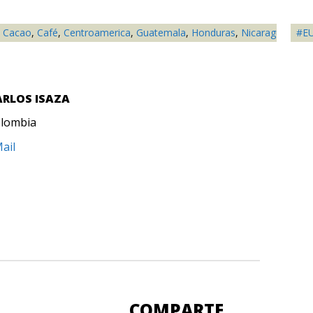
Cacao
,
Café
,
Centroamerica
,
Guatemala
,
Honduras
,
Nicaragua
,
Noti
#E
ARLOS ISAZA
lombia
ail