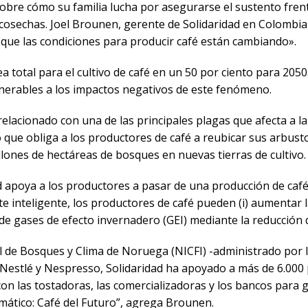
sobre cómo su familia lucha por asegurarse el sustento frent
sechas. Joel Brounen, gerente de Solidaridad en Colombia e
 que las condiciones para producir café están cambiando».
ea total para el cultivo de café en un 50 por ciento para 20
nerables a los impactos negativos de este fenómeno.
relacionado con una de las principales plagas que afecta a la
o que obliga a los productores de café a reubicar sus arbus
lones de hectáreas de bosques en nuevas tierras de cultivo.
dad apoya a los productores a pasar de una producción de ca
 inteligente, los productores de café pueden (i) aumentar la 
nes de gases de efecto invernadero (GEI) mediante la reducci
nal de Bosques y Clima de Noruega (NICFI) -administrado por
 Nestlé y Nespresso, Solidaridad ha apoyado a más de 6.000 
on las tostadoras, las comercializadoras y los bancos para 
mático: Café del Futuro”, agrega Brounen.