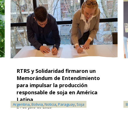
RTRS y Solidaridad firmaron un
Memorándum de Entendimiento
para impulsar la producción
responsable de soja en América
Latina
Argentina
,
Bolivia
,
Noticia
,
Paraguay
,
Soja
B
24 de julio de 2026