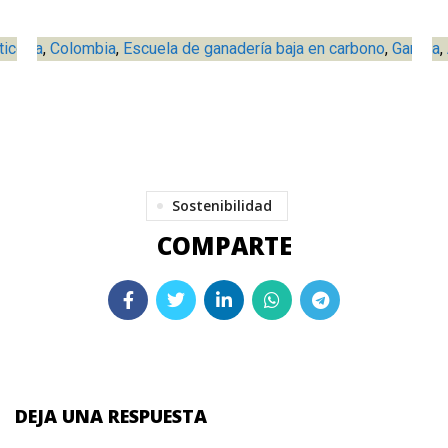
tico
istoria
,
Solidaridad Network
,
Colombia
,
Escuela de ganadería baja en carbono
Colombia
,
Ganadería
,
Noticia
,
Colombia
,
Ganader
,
Sostenibilidad
DEJA UNA RESPUESTA