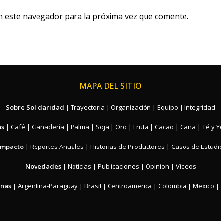
n este navegador para la próxima vez que comente.
MAPA DEL SITIO
Sobre Solidaridad
|
Trayectoria
|
Organización
|
Equipo
|
Integridad
as
|
Café
|
Ganadería
|
Palma
|
Soja
|
Oro
|
Fruta
|
Cacao
|
Caña
|
Té y 
Impacto
|
Reportes Anuales
|
Historias de Productores
|
Casos de Estudi
Novedades
|
Noticias
|
Publicaciones
|
Opinion
|
Videos
inas
|
Argentina-Paraguay
|
Brasil
|
Centroamérica
|
Colombia
|
México
|