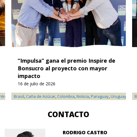
“Impulsa” gana el premio Inspire de
Bonsucro al proyecto con mayor
impacto
16 de julio de 2026
ntroamerica
Brasil
,
Colombia
,
Caña de Azúcar
,
Frutas
,
,
Ganadería
Colombia
,
Noticia
,
Oro
,
Palma
,
Paraguay
,
Paraguay
,
Uruguay
,
Perú
,
Pu
B
CONTACTO
RODRIGO CASTRO