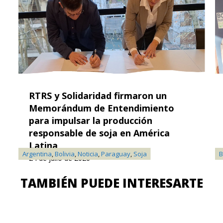
RTRS y Solidaridad firmaron un
Memorándum de Entendimiento
para impulsar la producción
responsable de soja en América
Latina
Argentina
,
Bolivia
,
Noticia
,
Paraguay
,
Soja
B
24 de julio de 2026
TAMBIÉN PUEDE INTERESARTE