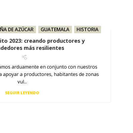
ÑA DE AZÚCAR
,
GUATEMALA
,
HISTORIA
,
HONDURAS
,
MÉXICO
xito 2023: creando productores y
dedores más resilientes
jamos arduamente en conjunto con nuestros
ra apoyar a productores, habitantes de zonas
vul...
SEGUIR LEYENDO