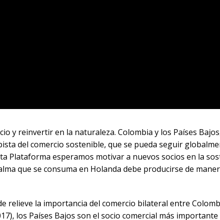
 y reinvertir en la naturaleza. Colombia y los Países Bajos
sta del comercio sostenible, que se pueda seguir globalmen
sta Plataforma esperamos motivar a nuevos socios en la sost
 palma que se consuma en Holanda debe producirse de maner
de relieve la importancia del comercio bilateral entre Colo
017), los Países Bajos son el socio comercial más important