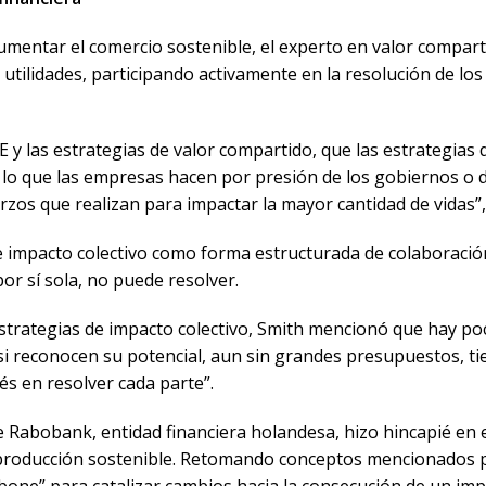
umentar el comercio sostenible, el experto en valor compart
lidades, participando activamente en la resolución de los 
E y las estrategias de valor compartido, que las estrategia
lo que las empresas hacen por presión de los gobiernos o de 
rzos que realizan para impactar la mayor cantidad de vidas”
 impacto colectivo como forma estructurada de colaboración 
r sí sola, no puede resolver.
s estrategias de impacto colectivo, Smith mencionó que hay 
si reconocen su potencial, aun sin grandes presupuestos, ti
és en resolver cada parte”.
e Rabobank, entidad financiera holandesa, hizo hincapié en el
 producción sostenible. Retomando conceptos mencionados p
one” para catalizar cambios hacia la consecución de un impa