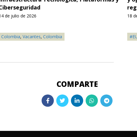
Ciberseguridad
reg
14 de julio de 2026
18 d
Colombia
,
Vacantes
,
Colombia
#E