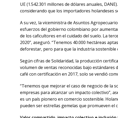
UE (1.542.301 millones de dólares anuales, DANE
considerando que los importadores holandeses se
A su vez, la viceministra de Asuntos Agropecuari
esfuerzos del gobierno colombiano por aumentar l
de los caficultores en el cuidado del suelo. La te
2020”, aseguró. “Tenemos 40.000 hectáreas aptas p
deforestar, pero para que la industria sostenible
Según cifras de Solidaridad, la producción certifi
volumen de ventas reconocidas bajo estándares d
café con certificación en 2017, solo se vendió como
“Tenemos que mejorar el caso de negocio de la sos
empresas para alcanzar un impacto colectivo”, a
es un país pionero en comercio sostenible. Holan
pueden ser estrellas gemelas que promueven el c
Valor compartido, impacto colectivo e inclusión 