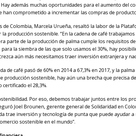
). Hay además muchas oportunidades para el aumento del com
 han comprometido a incrementar las compras de productos
os de Colombia, Marcela Urueña, resaltó la labor de la Plat
a producción sostenible. “En la cadena de café trabajamos 
rcera parte de la producción de palma cumple los requisitos d
ara la siembra de las que solo usamos el 30%, hay posibilid
 crezca aún más necesitamos traer inversión extranjera y nac
cada de café pasó de 60% en 2014 a 67,3% en 2017, y la palma 
e producción sostenible, hay aún una brecha que precisa de
 certificado el 28,3%.
tenibilidad. Por eso, debemos trabajar juntos entre los pro
seguró Joel Brounen, gerente general de Solidaridad en Co
da trae inversión y tecnología de punta que puede ayudar a
omercio sostenible en el mundo”.
financiera