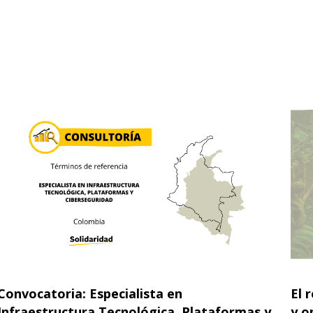
Convocatoria: Especialista en
El 
Infraestructura Tecnológica, Plataformas y
y o