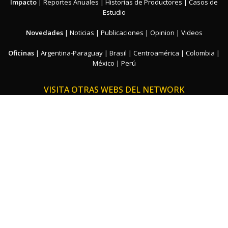
Impacto
|
Reportes Anuales
|
Historias de Productores
|
Casos de
Estudio
Novedades
|
Noticias
|
Publicaciones
|
Opinion
|
Videos
Oficinas
|
Argentina-Paraguay
|
Brasil
|
Centroamérica
|
Colombia
|
México
|
Perú
VISITA OTRAS WEBS DEL NETWORK
Solidaridad Network
Fundação Solidaridad
Solidaridad Países Bajos
Solidaridad Alemania