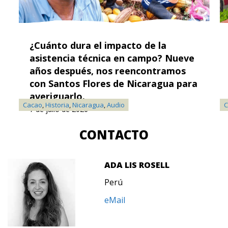
¿Cuánto dura el impacto de la
asistencia técnica en campo? Nueve
años después, nos reencontramos
con Santos Flores de Nicaragua para
averiguarlo.
Cacao
,
Historia
,
Nicaragua
,
Audio
C
7 de julio de 2026
CONTACTO
ADA LIS ROSELL
Perú
eMail