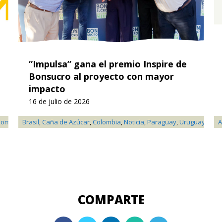
“Impulsa” gana el premio Inspire de
Bonsucro al proyecto con mayor
impacto
16 de julio de 2026
lombia
,
Brasil
Frutas
,
,
Caña de Azúcar
Ganadería
,
Oro
,
,
Colombia
Palma
,
Paraguay
,
Noticia
,
,
Paraguay
Perú
,
Reporte Anual
,
Uruguay
,
Soj
A