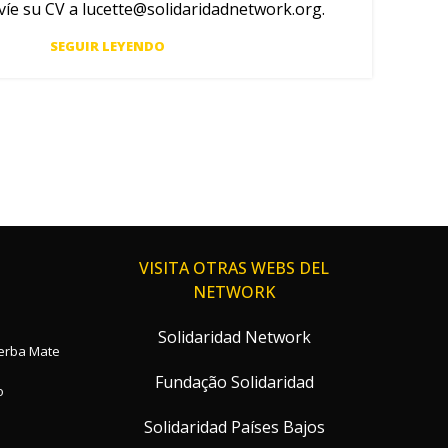
víe su CV a
lucette@solidaridadnetwork.org
.
SEGUIR LEYENDO
VISITA OTRAS WEBS DEL
NETWORK
Solidaridad Network
Yerba Mate
Fundação Solidaridad
o
Solidaridad Países Bajos