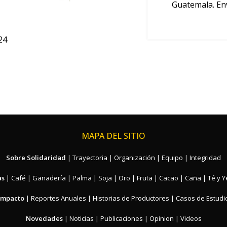
Guatemala. En
24
MAPA DEL SITIO
Sobre Solidaridad
|
Trayectoria
|
Organización
|
Equipo
|
Integridad
as
|
Café
|
Ganadería
|
Palma
|
Soja
|
Oro
|
Fruta
|
Cacao
|
Caña
|
Té y 
Impacto
|
Reportes Anuales
|
Historias de Productores
|
Casos de Estudi
Novedades
|
Noticias
|
Publicaciones
|
Opinion
|
Videos