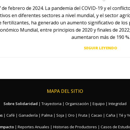
 de febrero de 2024. La pandemia del COVID-19 y el conflict
ivos en diferentes sectores a nivel mundial, y el sector agrí
 fertilizantes, ha generado un aumento significativo de los
conómico Mundial, entre principios de 2020 y finales de 2022,
aumentaron más de 190 %.
SEGUIR LEYENDO
MAPA DEL SITIO
Sobre Solidaridad
|
Trayectoria
|
Organización
|
Equipo
|
Integridad
as
|
Café
|
Ganadería
|
Palma
|
Soja
|
Oro
|
Fruta
|
Cacao
|
Caña
|
Té y 
Impacto
|
Reportes Anuales
|
Historias de Productores
|
Casos de Estudi