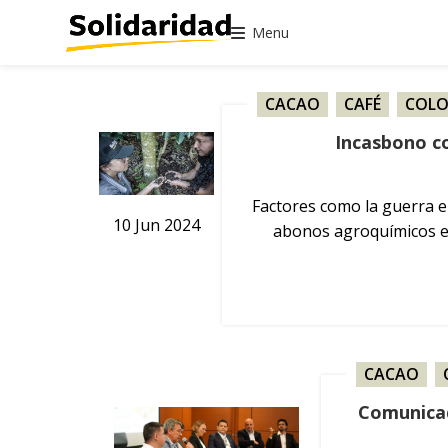
Menu
CACAO
,
CAFÉ
,
COLO
Incasbono co
Factores como la guerra e
10
Jun
2024
abonos agroquímicos en
CACAO
,
Comunicado