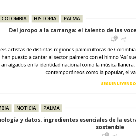
COLOMBIA
,
HISTORIA
,
PALMA
Del joropo a la carranga: el talento de las vo
0
eis artistas de distintas regiones palmicultoras de Colombia,
han puesto a cantar al sector palmero con el himno ‘Así s
arraigados en la identidad nacional como la música llanera,
contemporáneos como la popular, el val
SEGUIR LEYEND
BIA
,
NOTICIA
,
PALMA
ología y datos, ingredientes esenciales de la es
sostenible
0