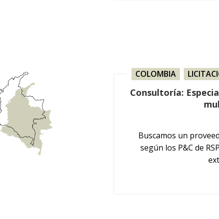
COLOMBIA
,
LICITAC
Consultoría: Especi
mul
Buscamos un proveedo
según los P&C de RSP
ex