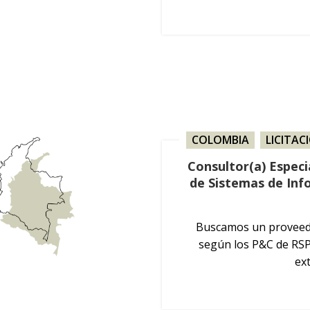
COLOMBIA
,
LICITAC
Consultor(a) Especi
de Sistemas de Inf
Buscamos un proveedo
según los P&C de RSP
ex