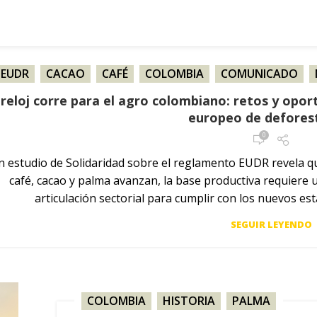
EUDR
,
CACAO
,
CAFÉ
,
COLOMBIA
,
COMUNICADO
,
 reloj corre para el agro colombiano: retos y opo
europeo de defores
0
n estudio de Solidaridad sobre el reglamento EUDR revela 
café, cacao y palma avanzan, la base productiva requiere 
articulación sectorial para cumplir con los nuevos es
SEGUIR LEYENDO
COLOMBIA
,
HISTORIA
,
PALMA