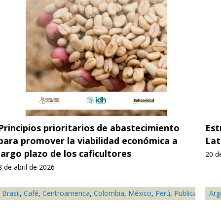
Principios prioritarios de abastecimiento
Est
para promover la viabilidad económica a
La
largo plazo de los caficultores
20 d
8 de abril de 2026
Brasil
,
Café
,
Centroamerica
,
Colombia
,
México
,
Perú
,
Publicación
Arg