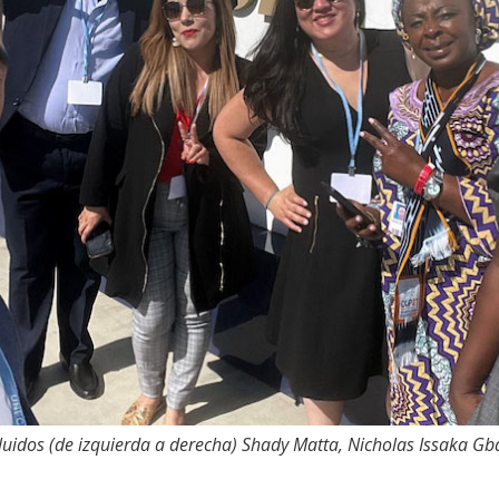
luidos (de izquierda a derecha) Shady Matta, Nicholas Issaka Gb