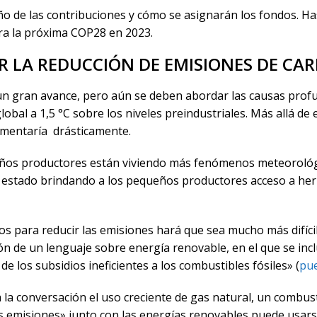
o de las contribuciones y cómo se asignarán los fondos. Ha
ra la próxima COP28 en 2023.
R LA REDUCCIÓN DE EMISIONES DE CA
un gran avance, pero aún se deben abordar las causas profu
bal a 1,5 °C sobre los niveles preindustriales. Más allá de 
umentaría drásticamente.
ños productores están viviendo más fenómenos meteorológi
a estado brindando a los pequeños productores acceso a he
 para reducir las emisiones hará que sea mucho más difícil 
ón de un lenguaje sobre energía renovable, en el que se inc
e los subsidios ineficientes a los combustibles fósiles» (
pue
a la conversación el uso creciente de gas natural, un combus
 emisiones» junto con las energías renovables puede usarse 