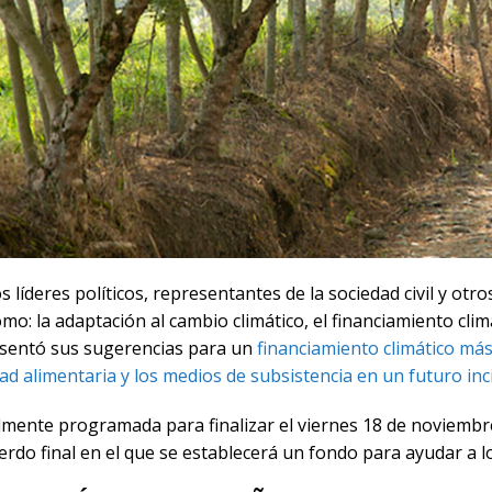
 líderes políticos, representantes de la sociedad civil y ot
o: la adaptación al cambio climático, el financiamiento climát
resentó sus sugerencias para un
financiamiento climático más 
d alimentaria y los medios de subsistencia en un futuro inc
nalmente programada para finalizar el viernes 18 de noviemb
uerdo final en el que se establecerá un fondo para ayudar a 