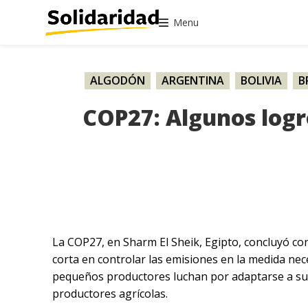
Menu
ALGODÓN
,
ARGENTINA
,
BOLIVIA
,
B
HONDURAS
,
MÉXICO
,
NICA
COP27: Algunos logro
La COP27, en Sharm El Sheik, Egipto, concluyó co
corta en controlar las emisiones en la medida nece
pequeños productores luchan por adaptarse a sus
productores agrícolas.