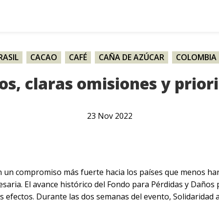
RASIL
,
CACAO
,
CAFÉ
,
CAÑA DE AZÚCAR
,
COLOMBIA
RAGUA
,
NOTICIA
,
PALMA
,
PARAGUAY
,
PERÚ
,
SOJA
s, claras omisiones y prior
23
Nov
2022
n un compromiso más fuerte hacia los países que menos han
saria. El avance histórico del Fondo para Pérdidas y Daños p
 efectos. Durante las dos semanas del evento, Solidaridad 