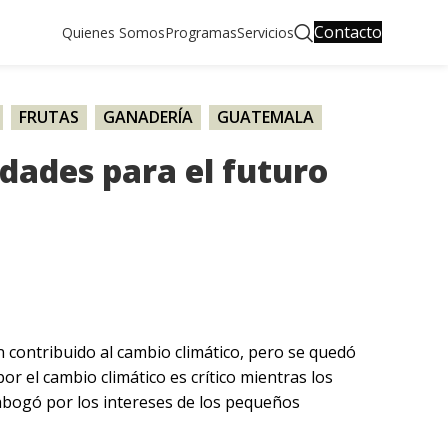
Contacto
Quienes Somos
Programas
Servicios
,
FRUTAS
,
GANADERÍA
,
GUATEMALA
,
,
SURINAME
,
TÉ
,
URUGUAY
idades para el futuro
 contribuido al cambio climático, pero se quedó
or el cambio climático es crítico mientras los
abogó por los intereses de los pequeños