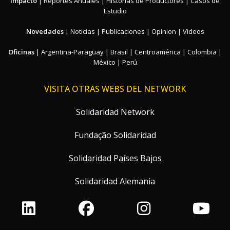
Impacto
|
Reportes Anuales
|
Historias de Productores
|
Casos de
Estudio
Novedades
|
Noticias
|
Publicaciones
|
Opinion
|
Videos
Oficinas
|
Argentina-Paraguay
|
Brasil
|
Centroamérica
|
Colombia
|
México
|
Perú
VISITA OTRAS WEBS DEL NETWORK
Solidaridad Network
Fundação Solidaridad
Solidaridad Países Bajos
Solidaridad Alemania