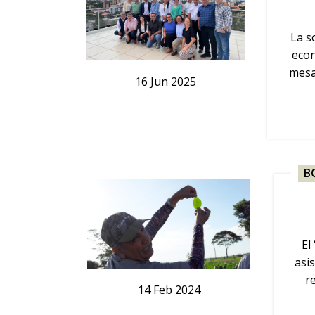
La s
econ
mesa
16
Jun
2025
B
El
asi
r
14
Feb
2024