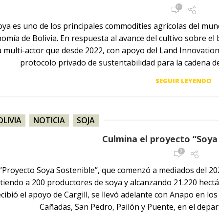
0
oya es uno de los principales commodities agrícolas del mu
omía de Bolivia. En respuesta al avance del cultivo sobre el 
 multi-actor que desde 2022, con apoyo del Land Innovation F
protocolo privado de sustentabilidad para la cadena de
SEGUIR LEYENDO
OLIVIA
,
NOTICIA
,
SOJA
Culmina el proyecto “Soya
0
 “Proyecto Soya Sostenible”, que comenzó a mediados del 20
stiendo a 200 productores de soya y alcanzando 21.220 hectáre
ecibió el apoyo de Cargill, se llevó adelante con Anapo en lo
Cañadas, San Pedro, Pailón y Puente, en el depar