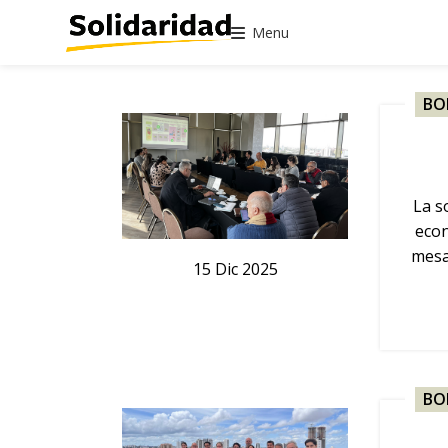
Menu
BO
La s
econ
mesa
15
Dic
2025
BO