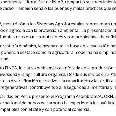
 Experimental Litoral Sur de INIAP, compartió su conocimient
 de cacao. También señaló las buenas y malas prácticas que 
, mostró cómo los Sistemas Agroforestales representan una 
ión agrícola con la protección ambiental. La presentación de
r fuentes ricas en micronutrientes y con propiedades benefici
estería dinámica, la misma que se basa en la evolución nat
a ponencia destacó cómo la agricultura moderna ha simplific
lidad.
o FINCA, iniciativa emblemática enfocada en la producción 
ersidad y la agricultura orgánica. Desde sus inicios en 2015,
la diversificación de cultivos, la capacitación y la certific
regenerativas, contribuyendo a la seguridad alimentaria y l
lidaridad en Perú, presentó el Programa Asómbrate/ACORN,
internacional de bonos de carbono La experiencia incluyó la i
patibles con el café y con potencial comercial.