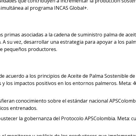
ades que contribuyen a incrementar la producción sostenib
simultánea al programa INCAS Global+.
s primas asociadas a la cadena de suministro palma de aceit
a. A su vez, desarrollar una estrategia para apoyar a los pa
 de pequeños productores.
de acuerdo a los principios de Aceite de Palma Sostenible 
 y los impactos positivos en los entornos palmeros. Meta: 
ieran conocimiento sobre el estándar nacional APSColombia,
nicos entrenados.
tecer la gobernanza del Protocolo APSColombia. Meta: cuat
te el monitoreo y análisis de los productores que implemen