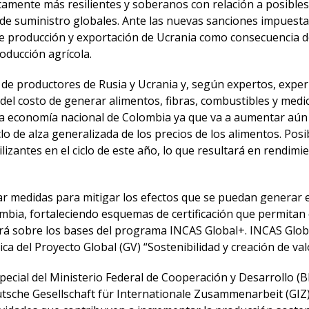
icamente más resilientes y soberanos con relación a posibles
e suministro globales. Ante las nuevas sanciones impuestas
ta de producción y exportación de Ucrania como consecuencia
roducción agrícola.
a de productores de Rusia y Ucrania y, según expertos, exper
el costo de generar alimentos, fibras, combustibles y medici
la economía nacional de Colombia ya que va a aumentar aún m
 ciclo de alza generalizada de los precios de los alimentos. 
lizantes en el ciclo de este año, lo que resultará en rendimi
 medidas para mitigar los efectos que se puedan generar en
ombia, fortaleciendo esquemas de certificación que permitan
uirá sobre los bases del programa INCAS Global+. INCAS Glob
 del Proyecto Global (GV) “Sostenibilidad y creación de valo
a especial del Ministerio Federal de Cooperación y Desarro
che Gesellschaft für Internationale Zusammenarbeit (GIZ) 