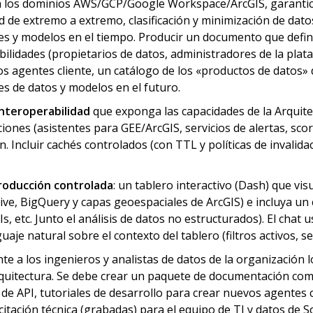
a los dominios AWS/GCP/Google Workspace/ArcGIS, garantice
d de extremo a extremo, clasificación y minimización de datos
s y modelos en el tiempo. Producir un documento que defin
ilidades (propietarios de datos, administradores de la plataf
s agentes cliente, un catálogo de los «productos de datos» d
s de datos y modelos en el futuro.
interoperabilidad
que exponga las capacidades de la Arquit
ones (asistentes para GEE/ArcGIS, servicios de alertas, sc
n. Incluir cachés controlados (con TTL y políticas de invalid
roducción controlada
: un tablero interactivo (Dash) que v
ve, BigQuery y capas geoespaciales de ArcGIS) e incluya un
s, etc. Junto el análisis de datos no estructurados). El chat u
 natural sobre el contexto del tablero (filtros activos, se
te a los ingenieros y analistas de datos de la organización 
arquitectura. Se debe crear un paquete de documentación comp
e API, tutoriales de desarrollo para crear nuevos agentes c
tación técnica (grabadas) para el equipo de TI y datos de So