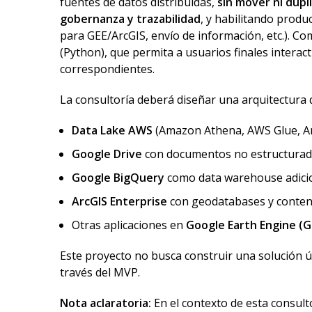
fuentes de datos distribuidas,
sin mover ni dupl
gobernanza y trazabilidad
, y habilitando produc
para GEE/ArcGIS, envío de información, etc.). 
(Python), que permita a usuarios finales interac
correspondientes.
La consultoría deberá diseñar una arquitectura 
Data Lake AWS
(Amazon Athena, AWS Glue, A
Google Drive
con documentos no estructurados
Google BigQuery
como data warehouse adicio
ArcGIS Enterprise
con geodatabases y contenido
Otras aplicaciones en
Google Earth Engine (G
Este proyecto no busca construir una solución ú
través del MVP.
Nota aclaratoria:
En el contexto de esta consult