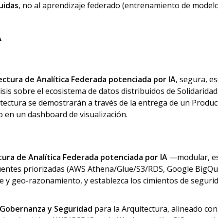
uidas
, no al
aprendizaje federado
(entrenamiento de modelos
A
ectura de Analítica Federada potenciada por IA
, segura, e
isis sobre el ecosistema de datos distribuidos de Solidarida
rquitectura se demostrarán a través de la entrega de un Pro
o en un dashboard de visualización.
ura de Analítica Federada potenciada por IA
—modular, esc
fuentes priorizadas (AWS Athena/Glue/S3/RDS, Google BigQue
le y geo-razonamiento, y establezca los cimientos de segur
Gobernanza y Seguridad
para la Arquitectura, alineado con 