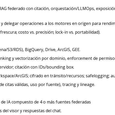
 RAG federado con citación, orquestación/LLMOps, exposición
s y delegar operaciones a los motores en origen para rendim
rescura; costo vs. precisión; lock-in vs. portabilidad).
ena/S3/RDS), BigQuery, Drive, ArcGIS, GEE.
nking y vectorización por dominio, enforcement de permisos
rvidor; citación con IDs/bounding box.
ace/ArcGIS; cifrado en tránsito/recursos; safelogging; aud
e citas válidas, uso por fuente), tracing y lineage.
t de IA compuesto de 4 o más fuentes federadas
 del visor y respuestas del chat.