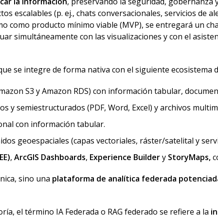
icar la información
, preservando la seguridad, gobernanza y
tos escalables (p. ej., chats conversacionales, servicios de a
Como como producto mínimo viable (MVP), se entregará un c
tuar simultáneamente con las visualizaciones y con el asiste
que se integre de forma nativa con el siguiente ecosistema d
mazon S3 y Amazon RDS) con información tabular, documen
 y semiestructurados (PDF, Word, Excel) y archivos multime
nal con información tabular.
s geoespaciales (capas vectoriales, ráster/satelital y servi
EE)
,
ArcGIS Dashboards
,
Experience Builder
y
StoryMaps,
c
nica, sino una
plataforma de analítica federada potenciad
oría, el término
IA Federada o RAG federado
se refiere a la
i