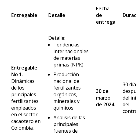
Fecha
Entregable
Detalle
de
Durac
entrega
Detalle:
Tendencias
internacionales
de materias
primas (NPK)
Entregable
No 1
.
Producción
Dinámicas
nacional de
30 dí
de los
fertilizantes
30 de
desp
principales
orgánicos,
marzo
del in
fertilizantes
minerales y
de 2024
del
empleados
químicos
contr
en el sector
Análisis de las
cacaotero en
principales
Colombia.
fuentes de