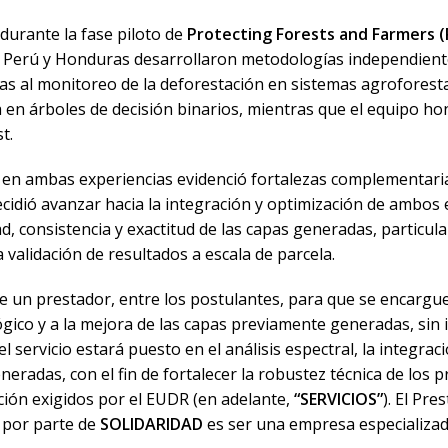
 durante la fase piloto de
Protecting Forests and Farmers (
 Perú y Honduras desarrollaron metodologías independiente
 al monitoreo de la deforestación en sistemas agroforestale
n árboles de decisión binarios, mientras que el equipo hon
t.
s en ambas experiencias evidenció fortalezas complementari
ecidió avanzar hacia la integración y optimización de ambos 
d, consistencia y exactitud de las capas generadas, particu
a validación de resultados a escala de parcela.
e un prestador, entre los postulantes, para que se encargue 
ógico y a la mejora de las capas previamente generadas, sin i
 servicio estará puesto en el análisis espectral, la integraci
eneradas, con el fin de fortalecer la robustez técnica de los 
ación exigidos por el EUDR
(en adelante,
“
SERVICIOS
”
). El Pr
 por parte de
SOLIDARIDAD
es ser una empresa especializada