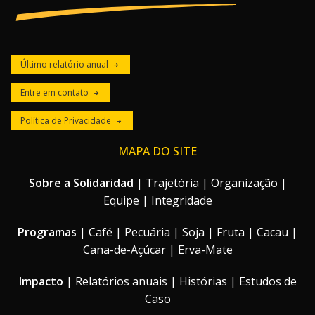
Último relatório anual
Entre em contato
Política de Privacidade
MAPA DO SITE
Sobre a Solidaridad
|
Trajetória
|
Organização
|
Equipe
|
Integridade
Programas
|
Café
|
Pecuária
|
Soja
|
Fruta
|
Cacau
|
Cana-de-Açúcar
|
Erva-Mate
Impacto
|
Relatórios anuais
|
Histórias
|
Estudos de
Caso