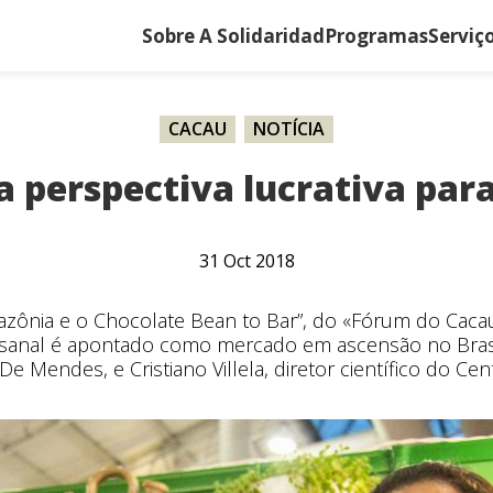
Sobre A Solidaridad
Programas
Serviç
CACAU
,
NOTÍCIA
a perspectiva lucrativa para
31
Oct
2018
zônia e o Chocolate Bean to Bar”, do «Fórum do Cacau
tesanal é apontado como mercado em ascensão no Bras
Mendes, e Cristiano Villela, diretor científico do Cent