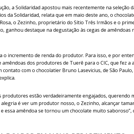
ução, a Solidaridad apostou mais recentemente na seleção 
s da Solidaridad, relata que em maio deste ano, o chocolat
Rosa, o Zezinho, proprietário do Sítio Três Irmãos e o prim
to, ganhou destaque na degustação às cegas de amêndoas 
ra o incremento de renda do produtor. Para isso, e por ente
e amêndoas dos produtores de Tuerê para o CIC, que fez a an
em contato com o chocolatier Bruno Lasevicius, de São Pau
xplica.
. Os produtores estão verdadeiramente engajados, querendo 
r alegria é ver um produtor nosso, o Zezinho, alcançar ta
 e essa amêndoa se tornou um chocolate muito saboroso”, 