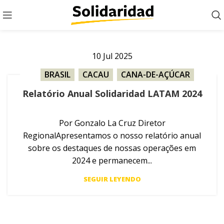
10
Jul
2025
BRASIL
,
CACAU
,
CANA-DE-AÇÚCAR
,
DIGITAL
,
ERVA-MATE
,
FRUTAS
,
Relatório Anual Solidaridad LATAM 2024
ÓLEO DE PALMA
,
OURO
,
PECUÁRIA
,
RELATÓRIO ANUAL
,
SOJA
,
Por Gonzalo La Cruz Diretor
SOLUÇÕES DIGITAIS
,
UNCATEGORIZED
RegionalApresentamos o nosso relatório anual
sobre os destaques de nossas operações em
2024 e permanecem...
SEGUIR LEYENDO