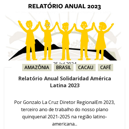
25
Jul
2024
AMAZÔNIA
,
BRASIL
,
CACAU
,
CAFÉ
,
ERVA-MATE
,
ÓLEO DE PALMA
,
PECUÁRIA
,
Relatório Anual Solidaridad América
RELATÓRIO ANUAL
,
SOJA
Latina 2023
Por Gonzalo La Cruz Diretor RegionalEm 2023,
terceiro ano de trabalho do nosso plano
quinquenal 2021-2025 na região latino-
americana...